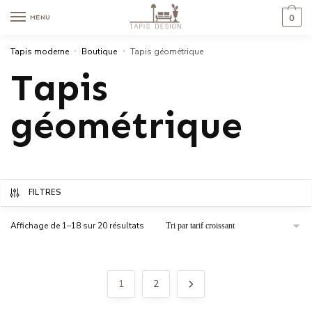
0
MENU
Tapis moderne
»
Boutique
»
Tapis géométrique
Tapis
géométrique
FILTRES
Affichage de 1–18 sur 20 résultats
1
2