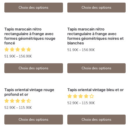
Choix des options
Choix des options
Tapis marocain rétro
Tapis marocain rétro
rectangulaire à frange avec
rectangulaire à frange avec
formes géométriques rouge
formes géométriques noires et
foncé
blanches
51.90
€
–
156.90
€
51.90
€
–
156.90
€
Choix des options
Choix des options
Tapis oriental vintage rouge
Tapis oriental vintage bleu et or
profond et or
52.90
€
–
115.90
€
52.90
€
–
115.90
€
Choix des options
Choix des options