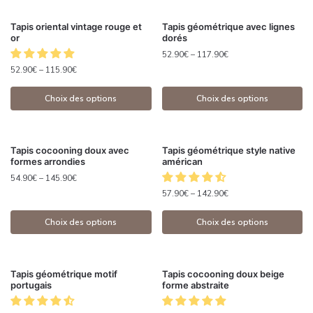
Tapis oriental vintage rouge et
Tapis géométrique avec lignes
or
dorés
52.90
€
–
117.90
€
52.90
€
–
115.90
€
Choix des options
Choix des options
Tapis cocooning doux avec
Tapis géométrique style native
formes arrondies
américan
54.90
€
–
145.90
€
57.90
€
–
142.90
€
Choix des options
Choix des options
Tapis géométrique motif
Tapis cocooning doux beige
portugais
forme abstraite