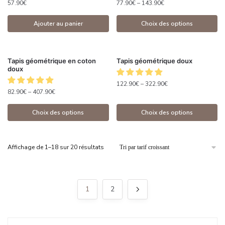
57.90
€
77.90
€
–
143.90
€
Ajouter au panier
Choix des options
Tapis géométrique en coton
Tapis géométrique doux
doux
122.90
€
–
322.90
€
82.90
€
–
407.90
€
Choix des options
Choix des options
Affichage de 1–18 sur 20 résultats
1
2