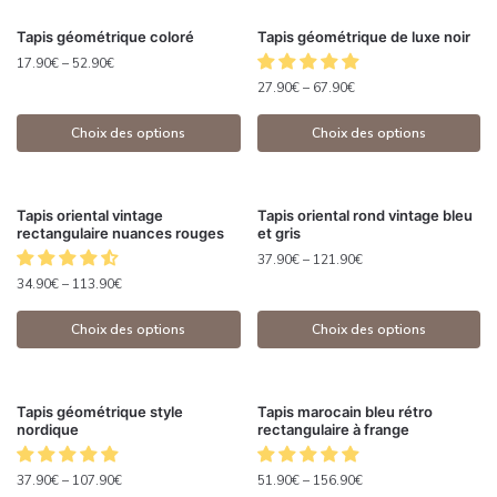
Tapis géométrique coloré
Tapis géométrique de luxe noir
17.90
€
–
52.90
€
27.90
€
–
67.90
€
Choix des options
Choix des options
Tapis oriental vintage
Tapis oriental rond vintage bleu
rectangulaire nuances rouges
et gris
37.90
€
–
121.90
€
34.90
€
–
113.90
€
Choix des options
Choix des options
Tapis géométrique style
Tapis marocain bleu rétro
nordique
rectangulaire à frange
37.90
€
–
107.90
€
51.90
€
–
156.90
€