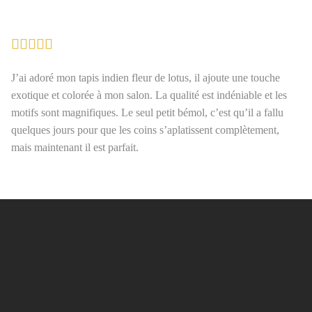





J’ai adoré mon tapis indien fleur de lotus, il ajoute une touche
exotique et colorée à mon salon. La qualité est indéniable et les
motifs sont magnifiques. Le seul petit bémol, c’est qu’il a fallu
quelques jours pour que les coins s’aplatissent complètement,
mais maintenant il est parfait.