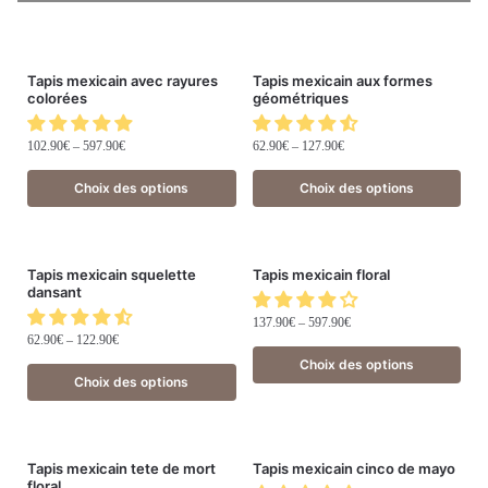
Tapis mexicain avec rayures
Tapis mexicain aux formes
colorées
géométriques
102.90
€
–
597.90
€
62.90
€
–
127.90
€
Choix des options
Choix des options
Tapis mexicain squelette
Tapis mexicain floral
dansant
137.90
€
–
597.90
€
62.90
€
–
122.90
€
Choix des options
Choix des options
Tapis mexicain tete de mort
Tapis mexicain cinco de mayo
floral