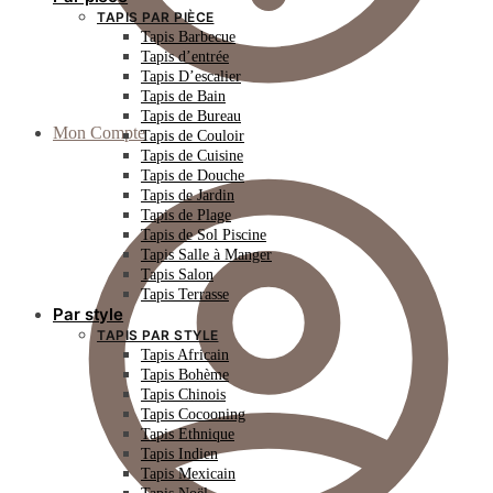
TAPIS PAR PIÈCE
Tapis Barbecue
Tapis d’entrée
Tapis D’escalier
Tapis de Bain
Tapis de Bureau
Mon Compte
Tapis de Couloir
Tapis de Cuisine
Tapis de Douche
Tapis de Jardin
Tapis de Plage
Tapis de Sol Piscine
Tapis Salle à Manger
Tapis Salon
Tapis Terrasse
Par style
TAPIS PAR STYLE
Tapis Africain
Tapis Bohème
Tapis Chinois
Tapis Cocooning
Tapis Ethnique
Tapis Indien
Tapis Mexicain