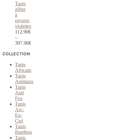
Tapis
zèbre
à
rayures
violettes
112.90
€
–
397.90
€
COLLECTION
Tapis
Africain
Tapis
Animaux
Tapis
Anti
Feu
Tapis
Arc-
En-
Ciel
Tapis
Bambou
Tapis