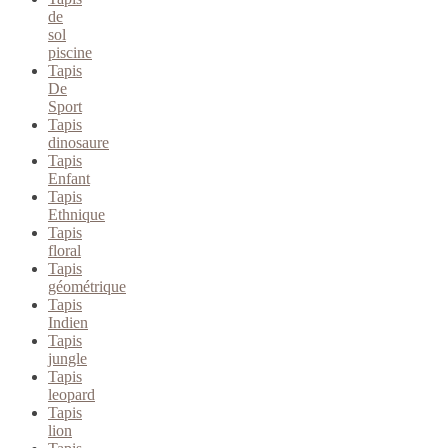
de
sol
piscine
Tapis
De
Sport
Tapis
dinosaure
Tapis
Enfant
Tapis
Ethnique
Tapis
floral
Tapis
géométrique
Tapis
Indien
Tapis
jungle
Tapis
leopard
Tapis
lion