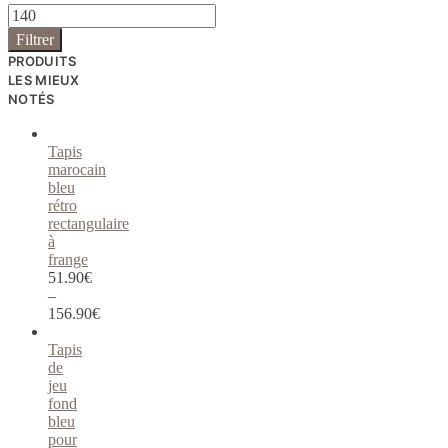
Filtrer
PRODUITS
LES MIEUX
NOTÉS
Tapis
marocain
bleu
rétro
rectangulaire
à
frange
51.90
€
–
156.90
€
Tapis
de
jeu
fond
bleu
pour