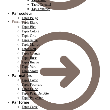
Tapis Noël
Tapis Oriental
Tapis Vintage
Par couleur
Tapis Beige
Paiement
Tapis Blanc
Tapis Bleu
Tapis Coloré
Tapis Gris
Tapis Jaune
Tapis Marron
Tapis Noir
Tapis Orange
Tapis Rose
Tapis Rouge
Tapis Vert
Tapis Violet
Par matière
Tapis Coton
Tapis Fourrure
Tapis Laine
Tapis Peau De Bête
Tapis Polyester
Par forme
Tapis Carré