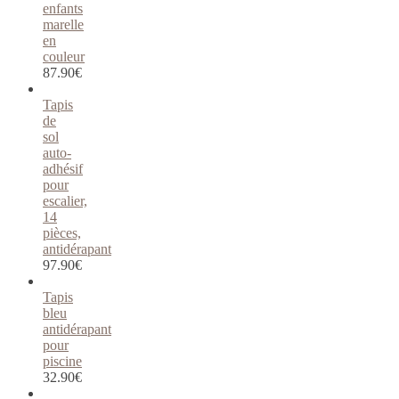
enfants
marelle
en
couleur
87.90
€
Tapis
de
sol
auto-
adhésif
pour
escalier,
14
pièces,
antidérapant
97.90
€
Tapis
bleu
antidérapant
pour
piscine
32.90
€