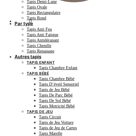
Tapis Demi-Lune
Tapis Ovale
Tapis Rectangulaire
Tapis Rond
0.00
€
0
Par type
Tapis Anti Feu
Tapis Anti Fatigue
Tapis Antidérapant
Tapis Chenille
Tapis Repassage
Autres tapis
TAPIS ENFANT
Tapis Chambre Enfant
TAPIS BÉBÉ
Tapis Chambre Bébé
Tapis D’éveil Sensoriel
Tapis de Jeu Bébé
Tapis De Parc Bébé
Tapis De Sol Bébé
Tapis Motricité Bébé
TAPIS DE JEU
Tapis Circuit
Tapis de Jeu Voiture
Tapis de Jeu de Cartes
Tapis Marelle