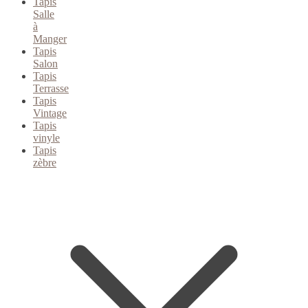
Tapis
Salle
à
Manger
Tapis
Salon
Tapis
Terrasse
Tapis
Vintage
Tapis
vinyle
Tapis
zèbre