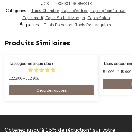
UGS :
1005001430856348
Catégories :
Tapis Chambre
,
Tapis d'entrée
,
Tapis géométrique
,
Tapis motif
,
Tapis Salle à Manger
,
Tapis Salon
Étiquettes :
Tapis Polyester
,
Tapis Rectangulaire
Produits Similaires
Tapis géométrique doux
Tapis cocoonin
54.90
€
–
145.90
€
122.90
€
–
322.90
€
Choix des options
Obtenez jusqu'à 15% de réduction* sur votre