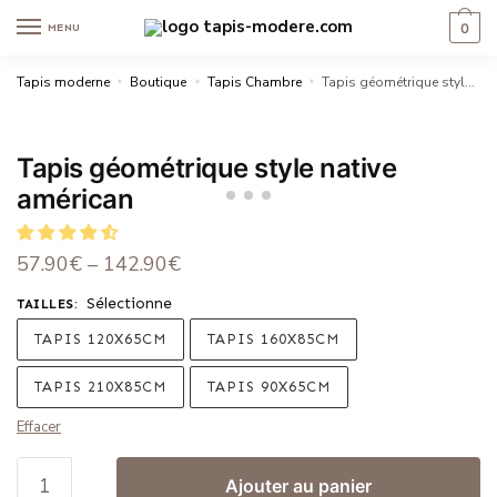
0
MENU
Tapis moderne
»
Boutique
»
Tapis Chambre
»
Tapis géométrique style native américan
Tapis géométrique style native
américan
57.90
€
–
142.90
€
Sélectionne
TAILLES
:
TAPIS 120X65CM
TAPIS 160X85CM
TAPIS 210X85CM
TAPIS 90X65CM
Effacer
Ajouter au panier