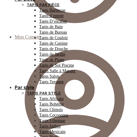
TAPIS PAR PIÈCE
Tapis Barbecue
Tapis d’entrée
Tapis D’escalier
Tapis de Bain
Tapis de Bureau
Mon Compte
Tapis de Couloir
Tapis de Cuisine
Tapis de Douche
Tapis de Jardin
Tapis de Plage
Tapis de Sol Piscine
Tapis Salle à Manger
Tapis Salon
Tapis Terrasse
Par style
TAPIS PAR STYLE
Tapis Africain
Tapis Bohème
Tapis Chinois
Tapis Cocooning
Tapis Ethnique
Tapis Indien
Tapis Mexicain