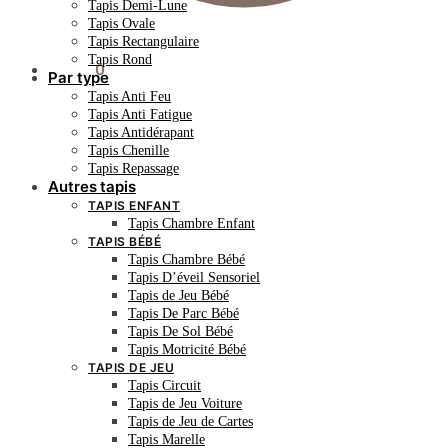
Tapis Demi-Lune
Tapis Ovale
Tapis Rectangulaire
Tapis Rond
0.00
€
0
Par type
Tapis Anti Feu
Tapis Anti Fatigue
Tapis Antidérapant
Tapis Chenille
Tapis Repassage
Autres tapis
TAPIS ENFANT
Tapis Chambre Enfant
TAPIS BÉBÉ
Tapis Chambre Bébé
Tapis D’éveil Sensoriel
Tapis de Jeu Bébé
Tapis De Parc Bébé
Tapis De Sol Bébé
Tapis Motricité Bébé
TAPIS DE JEU
Tapis Circuit
Tapis de Jeu Voiture
Tapis de Jeu de Cartes
Tapis Marelle