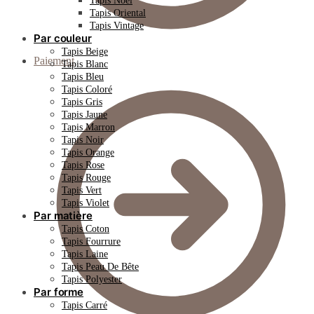
Tapis Noël
Tapis Oriental
Tapis Vintage
Par couleur
Tapis Beige
Paiement
Tapis Blanc
Tapis Bleu
Tapis Coloré
Tapis Gris
Tapis Jaune
Tapis Marron
Tapis Noir
Tapis Orange
Tapis Rose
Tapis Rouge
Tapis Vert
Tapis Violet
Par matière
Tapis Coton
Tapis Fourrure
Tapis Laine
Tapis Peau De Bête
Tapis Polyester
Par forme
Tapis Carré