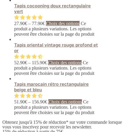
Tapis cocooning doux rectangulaire
vert
27.90
€
–
77.90
€
Choix des options
Ce
produit a plusieurs variations. Les options
peuvent être choisies sur la page du produit
Tapis oriental vintage rouge profond et
or
52.90
€
–
115.90
€
Choix des options
Ce
produit a plusieurs variations. Les options
peuvent être choisies sur la page du produit
Tapis marocain rétro rectangulaire
beige et bleu
51.90
€
–
156.90
€
Choix des options
Ce
produit a plusieurs variations. Les options
peuvent être choisies sur la page du produit
Obtenez jusqu'à 15% de réduction* sur votre commande lorsque
vous vous inscrivez pour recevoir les newsletter.
15% de réduction à partir de 75€