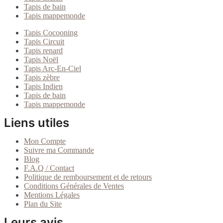
Tapis de bain
Tapis mappemonde
Tapis Cocooning
Tapis Circuit
Tapis renard
Tapis Noël
Tapis Arc-En-Ciel
Tapis zèbre
Tapis Indien
Tapis de bain
Tapis mappemonde
Liens utiles
Mon Compte
Suivre ma Commande
Blog
F.A.Q / Contact
Politique de remboursement et de retours
Conditions Générales de Ventes
Mentions Légales
Plan du Site
Leurs avis