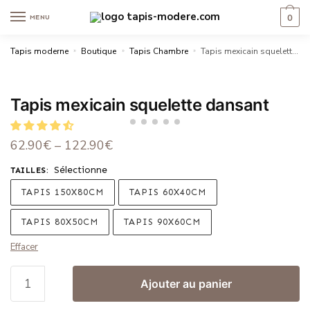
0
MENU
Tapis moderne
»
Boutique
»
Tapis Chambre
»
Tapis mexicain squelette dansant
Tapis mexicain squelette dansant
62.90
€
–
122.90
€
Sélectionne
TAILLES
:
TAPIS 150X80CM
TAPIS 60X40CM
TAPIS 80X50CM
TAPIS 90X60CM
Effacer
Ajouter au panier