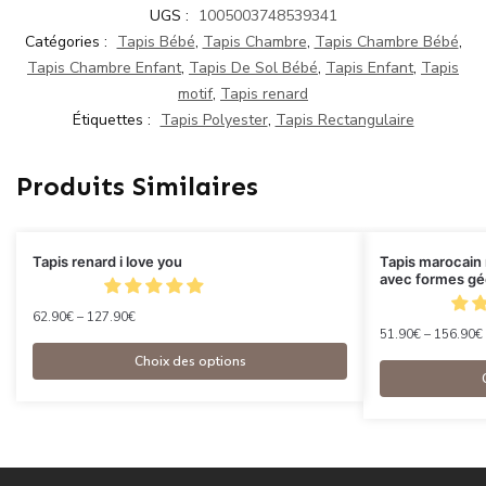
UGS :
1005003748539341
Catégories :
Tapis Bébé
,
Tapis Chambre
,
Tapis Chambre Bébé
,
Tapis Chambre Enfant
,
Tapis De Sol Bébé
,
Tapis Enfant
,
Tapis
motif
,
Tapis renard
Étiquettes :
Tapis Polyester
,
Tapis Rectangulaire
Produits Similaires
Tapis renard i love you
Tapis marocain 
avec formes gé
62.90
€
–
127.90
€
51.90
€
–
156.90
€
Choix des options