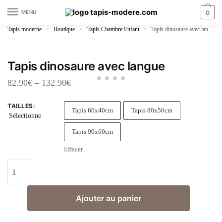
Skip
Skip
MENU
0
to
to
navigation
content
Tapis moderne
»
Boutique
»
Tapis Chambre Enfant
»
Tapis dinosaure avec langue
Tapis dinosaure avec langue
82.90
€
–
132.90
€
TAILLES
:
Tapis 60x40cm
Tapis 80x50cm
Sélectionne
Tapis 90x60cm
Effacer
quantité
de
Tapis
Ajouter au panier
dinosaure
avec