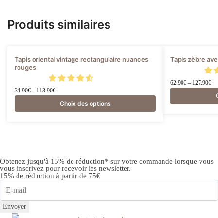
Produits similaires
Ce
Ce
Tapis oriental vintage rectangulaire nuances
Tapis zèbre ave
rouges
produit
produit
a
a
62.90
€
–
127.90
€
34.90
€
–
113.90
€
plusieurs
plusieurs
Choix des options
variations.
variations.
Les
Les
options
options
peuvent
peuvent
être
être
Obtenez jusqu'à 15% de réduction* sur votre commande lorsque vous
choisies
choisies
vous inscrivez pour recevoir les newsletter.
sur
sur
15% de réduction à partir de 75€
la
la
page
page
Envoyer
du
du