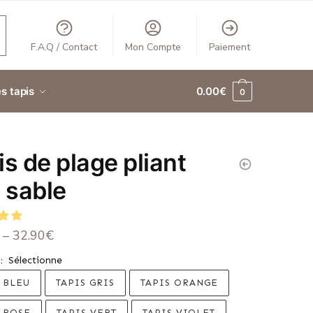
F.A.Q / Contact
Mon Compte
Paiement
s tapis
0.00
€
0
is de plage pliant
i sable
–
32.90
€
Sélectionne
R
:
 BLEU
TAPIS GRIS
TAPIS ORANGE
 ROSE
TAPIS VERT
TAPIS VIOLET