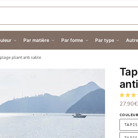
E
uleur
Par matière
Par forme
Par type
Autre
plage pliant anti sable
Tap
ant
27.90
€
COULEU
TAPIS
TAPIS