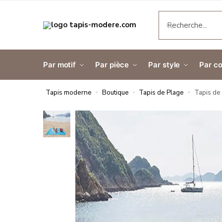
RECHERCH
Par motif
Par pièce
Par style
Par co
Tapis moderne
Boutique
Tapis de Plage
Tapis de 
»
»
»