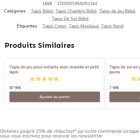
UGS :
1005001854092344
Catégories :
Tapis Bébé
,
Tapis Chambre Bébé
,
Tapis de Jeu Bébé
,
Tapis De Sol Bébé
Étiquettes :
Tapis Coton
,
Tapis Moelleux
,
Tapis Rond
Produits Similaires
Tapis de jeu pour enfants avec marelle et petit
Tapis de sol en
lapin
jaune
87.90
€
7.90
€
Ajouter au panier
Obtenez jusqu'à 15% de réduction* sur votre commande lorsque
vous vous inscrivez pour recevoir les newsletter.