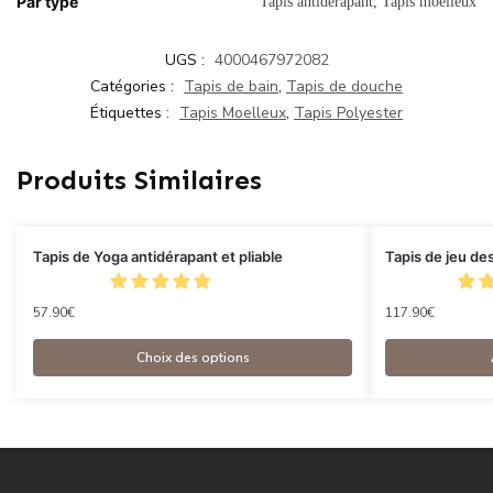
Par type
Tapis antidérapant, Tapis moelleux
UGS :
4000467972082
Catégories :
Tapis de bain
,
Tapis de douche
Étiquettes :
Tapis Moelleux
,
Tapis Polyester
Produits Similaires
Tapis de Yoga antidérapant et pliable
Tapis de jeu de
57.90
€
117.90
€
Choix des options