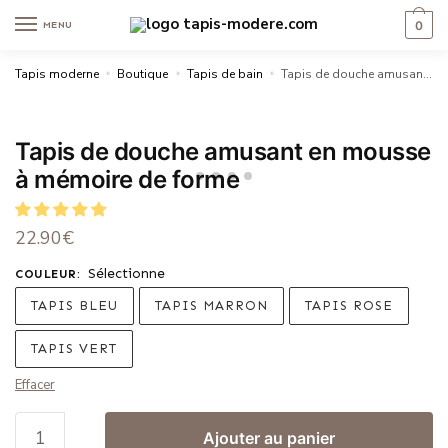
0
MENU
Tapis moderne
»
Boutique
»
Tapis de bain
»
Tapis de douche amusant en mousse à mémoire de forme
Tapis de douche amusant en mousse
à mémoire de forme
22.90
€
Sélectionne
COULEUR
:
TAPIS BLEU
TAPIS MARRON
TAPIS ROSE
TAPIS VERT
Effacer
Ajouter au panier