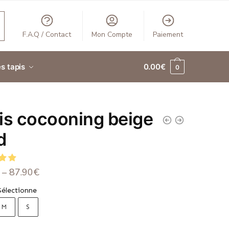
F.A.Q / Contact
Mon Compte
Paiement
s tapis
0.00
€
0
is cocooning beige
d
–
87.90
€
Sélectionne
M
S