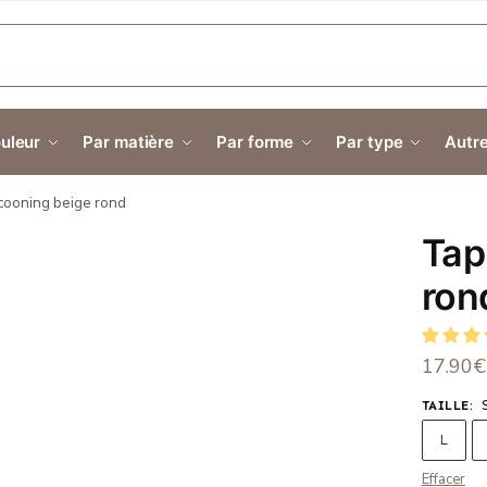
E
uleur
Par matière
Par forme
Par type
Autre
cooning beige rond
Tap
ron
17.90
€
TAILLE
:
L
Effacer