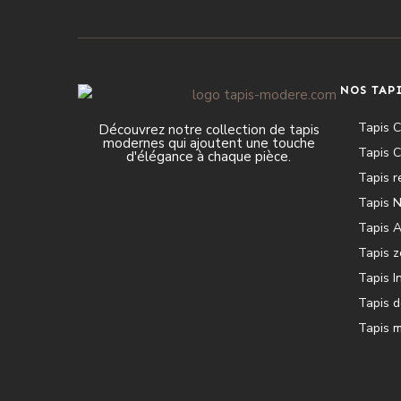
NOS TAP
Tapis 
Découvrez notre collection de tapis
modernes qui ajoutent une touche
Tapis C
d'élégance à chaque pièce.
Tapis r
Tapis N
Tapis A
Tapis z
Tapis I
Tapis d
Tapis 