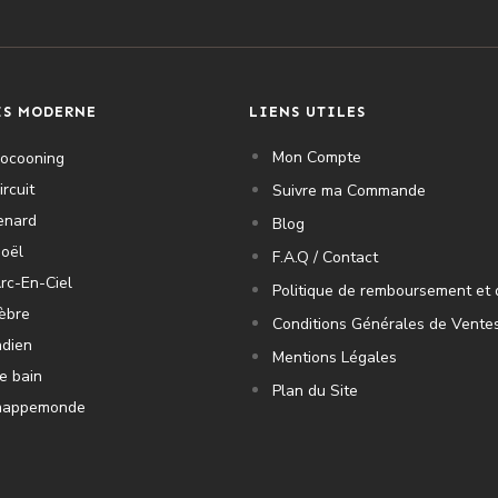
IS MODERNE
LIENS UTILES
Mon Compte
Cocooning
ircuit
Suivre ma Commande
enard
Blog
oël
F.A.Q / Contact
rc-En-Ciel
Politique de remboursement et 
èbre
Conditions Générales de Vente
ndien
Mentions Légales
e bain
Plan du Site
mappemonde