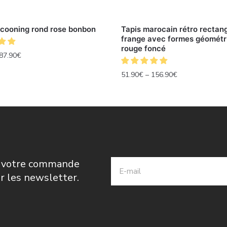
ocooning rond rose bonbon
Tapis marocain rétro rectang
frange avec formes géométr
rouge foncé
87.90
€
51.90
€
–
156.90
€
r votre commande
ir les newsletter.