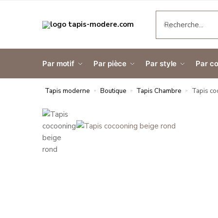
RECHERCH
Par motif
Par pièce
Par style
Par co
Tapis moderne
Boutique
Tapis Chambre
Tapis co
»
»
»