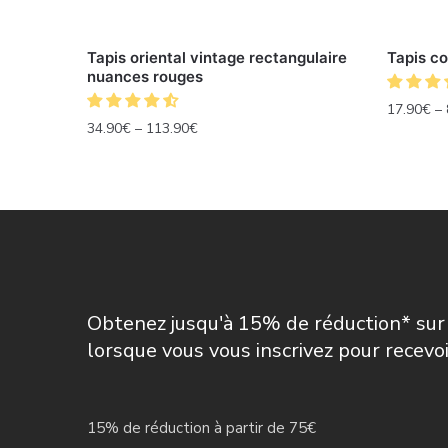
Tapis oriental vintage rectangulaire
Tapis c
nuances rouges
17.90
€
–
34.90
€
–
113.90
€
Obtenez jusqu'à 15% de réduction* su
lorsque vous vous inscrivez pour recevo
15% de réduction à partir de 75€